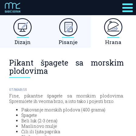
Dizajn
Pisanje
Hrana
Pikant špagete sa morskim
plodovima
07/MAR/15
Fine, pikantne špagete sa morskim plodovima.
Spremićete ih veoma brzo, a isto tako i pojesti brzo.
Pakovanje morskih plodova (400 grama)
Špagete
Beli luk (2-3 čena)
Maslinovo mulje
Čili ili ljuta paprika