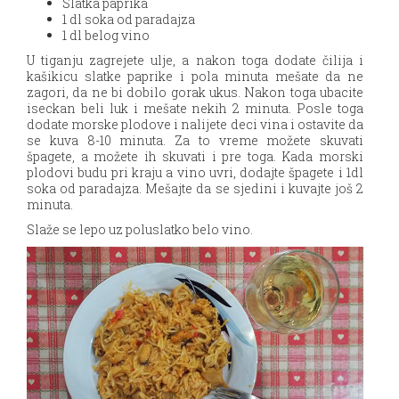
Slatka paprika
1 dl soka od paradajza
1 dl belog vino
U tiganju zagrejete ulje, a nakon toga dodate čilija i
kašikicu slatke paprike i pola minuta mešate da ne
zagori, da ne bi dobilo gorak ukus. Nakon toga ubacite
iseckan beli luk i mešate nekih 2 minuta. Posle toga
dodate morske plodove i nalijete deci vina i ostavite da
se kuva 8-10 minuta. Za to vreme možete skuvati
špagete, a možete ih skuvati i pre toga. Kada morski
plodovi budu pri kraju a vino uvri, dodajte špagete i 1dl
soka od paradajza. Mešajte da se sjedini i kuvajte još 2
minuta.
Slaže se lepo uz poluslatko belo vino.