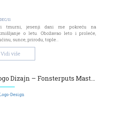
DEC/11
i tmurni, jesenji dani me pokreću na
zmišljanje o letu. Obožavao leto i proleće,
ućinu, sunce, prirodu, tople...
Vidi više
Logo Dizajn – Fonsterputs Mastaren