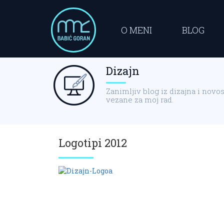
O MENI
BLOG
Dizajn
Zanimljiv blog iz dizajna i novos
vezane za moj rad.
Logotipi 2012