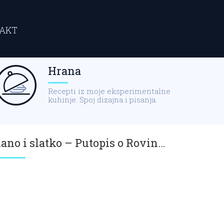
AKT
Hrana
Recepti iz moje eksperimentalne
kuhinje. Spoj dizajna i pisanja.
Slano i slatko – Putopis o Rovinju