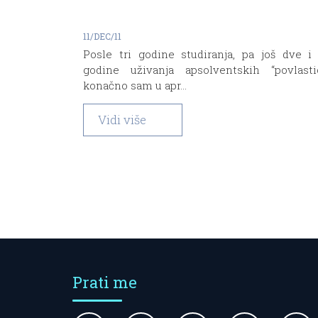
11/DEC/11
Posle tri godine studiranja, pa još dve i
godine uživanja apsolventskih “povlasti
konačno sam u apr...
Vidi više
Prati me