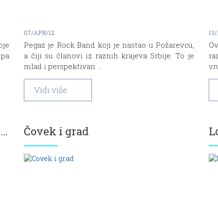
07/APR/12
13/
oje
Pegaz je Rock Band koji je nastao u Požarevcu,
Ov
ipa
a čiji su članovi iz raznih krajeva Srbije. To je
ra
mlad i perspektivan ...
vr
Vidi više
Diplomski Rad – Korporativni Identitet
Čovek i grad