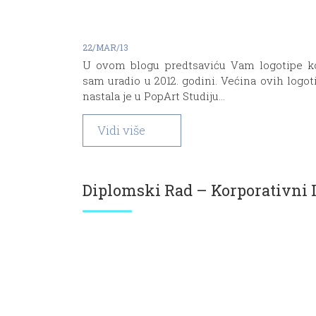
22/MAR/13
U ovom blogu predtsaviću Vam logotipe k
sam uradio u 2012. godini. Većina ovih logot
nastala je u PopArt Studiju...
Vidi više