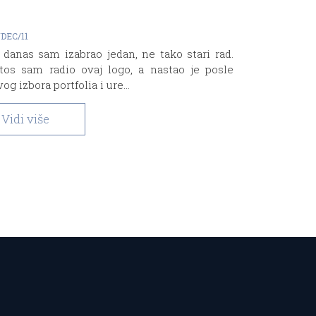
/DEC/11
 danas sam izabrao jedan, ne tako stari rad.
tos sam radio ovaj logo, a nastao je posle
vog izbora portfolia i ure...
Vidi više