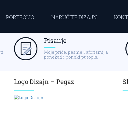
PORTFOLIO
NARUČITE DIZAJN
KONT
Pisanje
ti
Moje priče, pesme i aforizmi, a
ponekad i poneki putopis.
Logo Dizajn – Pegaz