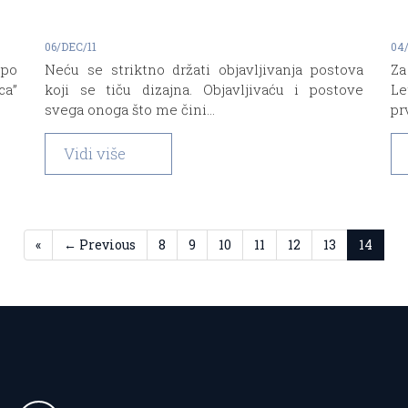
06/DEC/11
04
 po
Neću se striktno držati objavljivanja postova
Za
ca”
koji se tiču dizajna. Objavljivaću i postove
Le
svega onoga što me čini...
pr
Vidi više
«
← Previous
8
9
10
11
12
13
14