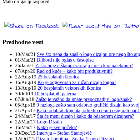
Malo drugačiji raspored.
Predhodne vesti
10/Mar/21
Sve što treba da znaš o logo dizajnu pre nego što an
01/Mar/21
Bilbord nije oglas u časopisu
26/Jan/21
Zašto boje u štampi variraju i nisu kao na ekranu?
07/Apr/20
Rad od kuće – kako biti produktivniji?
22/Aug/19
25 besplatnih ikonica
16/Aug/19
Ko je odgovoran za ružan dizajn logoa?
13/Aug/19
20 besplatnih vektorskih ikonica
30/Jul/19
10 besplatnih paterna
07/Jun/18
Zašto je važno da imate prepoznatljiv logo/znak?
05/Apr/18
9 razloga zašto sam odabrao grafički dizajn kao svoj
21/Apr/17
Kako odabrati klijenta, odrediti cenu i osigurati napl
24/Mar/17
Šta će meni dizajn i kako da odaberem dizajnera?
22/Mar/17
Logo Dizajn
16/Mar/17
Kako je sve počelo?
30/Dec/15
Intervju – Stefan Stanojević
12/Oct/15
Dizajn Logotipa i Znaka (Logo Dizajn)