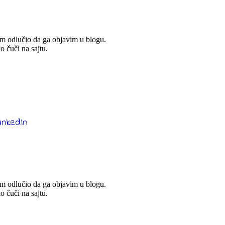
sam odlučio da ga objavim u blogu.
ko čuči na sajtu.
sam odlučio da ga objavim u blogu.
ko čuči na sajtu.