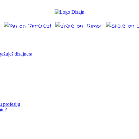
gažuješ dizajnera
u profesiju
atu?