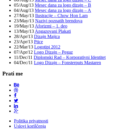
05/Aug/13
Mesec dana za logo dizajn – B
04/Aug/13
Mesec dana za logo dizajn – A
27/May/13
Ilustracije – Chow Hon Lam
23/May/13
Nazivi poznatih brendova
19/May/13
Aforizmi – 1. deo
13/May/13
Angazovani Plakati
28/Apr/13
Dizajn Majica
23/Apr/13
Ptice
22/Mar/13
Logotipi 2012
07/Apr/12
Logo Dizajn – Pegaz
11/Dec/11
Diplomski Rad – Korporativni Identitet
04/Dec/11
Logo Dizajn – Fonsterputs Mastaren
Prati me
Politika privatnosti
Uslovi korišćenja