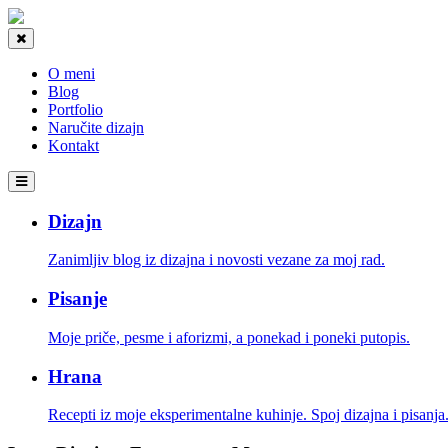
O meni
Blog
Portfolio
Naručite dizajn
Kontakt
Dizajn
Zanimljiv blog iz dizajna i novosti vezane za moj rad.
Pisanje
Moje priče, pesme i aforizmi, a ponekad i poneki putopis.
Hrana
Recepti iz moje eksperimentalne kuhinje. Spoj dizajna i pisanja