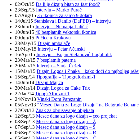
02/Oct/15
Da li je dizajn bitan za fast food?
23/Sep/15
Intervju – Marko Purać
07/Aug/15
35 ikonica za samo 9 dolara
14/Jul/15
Stanislava i Danilo (DaFED) – intervju
23/Jun/15
Intervju – Nemanja Laličić
10/Jun/15
40 besplatnih vektorski ikonica
09/Jun/15
Ptičice u Krakovu
28/May/15
Dizajn ambalaže
21/May/15
Intervju – Petar Ačanski
16/Apr/15
Intervju – Bojan Stefanović Logoholik
23/Mar/15
7 besplatnih paterna
20/Mar/15
Intervju – Sanja Čežek
15/Mar/15
Dizajn Logoa i Znaka – kako doći do najboljeg reše
15/Sep/14
Tipografija – Tipograforizmi-1
14/Jun/14
Dizajn Majica
30/Mar/14
Dizajn Logoa za Cake Trix
22/Jan/14
TipogrAforizmi 1
24/Nov/13
Vinski Dom Parezanin
05/Nov/13
"Mesec Dana za Logo Dizajn" na Belgrade Behan
27/Oct/13
Znak za obrusavanje objekata
12/Sep/13
Mesec dana za logo dizajn – ceo projekat
08/Sep/13
Mesec dana za logo dizajn – Ž
07/Sep/13
Mesec dana za logo dizajn – Š
06/Sep/13
Mesec dana za logo dizajn – Đ
05/Sep/13
Mesec dana za logo dizajn – Ć