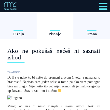
Dizajn
Pisanje
Hrana
Ako ne pokušaš nećeš ni saznati
ishod
27/AUG/15
Da li ste neko ko bi nešto da promeni u svom životu, a nema za to
hrabrosti? Napisao sam jedan tekst o tome pa ako vam pomogne
biće mi drago. Nije nešto što već nije rečeno, ali je malo drugačije
upakovano. Stavio sam mu i mašnu
Mnogi od nas bi nešto menjali u svom životu. Neki su