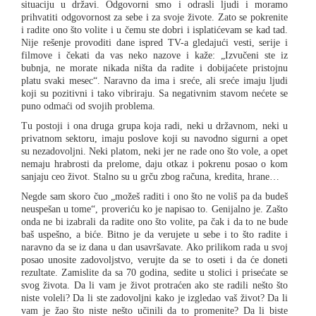
situaciju u državi. Odgovorni smo i odrasli ljudi i moramo
prihvatiti odgovornost za sebe i za svoje živote. Zato se pokrenite
i radite ono što volite i u čemu ste dobri i isplatićevam se kad tad.
Nije rešenje provoditi dane ispred TV-a gledajući vesti, serije i
filmove i čekati da vas neko nazove i kaže: „Izvučeni ste iz
bubnja, ne morate nikada ništa da radite i dobijaćete pristojnu
platu svaki mesec“. Naravno da ima i sreće, ali sreće imaju ljudi
koji su pozitivni i tako vibriraju. Sa negativnim stavom nećete se
puno odmaći od svojih problema.
Tu postoji i ona druga grupa koja radi, neki u državnom, neki u
privatnom sektoru, imaju poslove koji su navodno sigurni a opet
su nezadovoljni. Neki platom, neki jer ne rade ono što vole, a opet
nemaju hrabrosti da prelome, daju otkaz i pokrenu posao o kom
sanjaju ceo život. Stalno su u grču zbog računa, kredita, hrane…
Negde sam skoro čuo „možeš raditi i ono što ne voliš pa da budeš
neuspešan u tome“, proveriću ko je napisao to. Genijalno je. Zašto
onda ne bi izabrali da radite ono što volite, pa čak i da to ne bude
baš uspešno, a biće. Bitno je da verujete u sebe i to što radite i
naravno da se iz dana u dan usavršavate. Ako prilikom rada u svoj
posao unosite zadovoljstvo, verujte da se to oseti i da će doneti
rezultate. Zamislite da sa 70 godina, sedite u stolici i prisećate se
svog života. Da li vam je život protraćen ako ste radili nešto što
niste voleli? Da li ste zadovoljni kako je izgledao vaš život? Da li
vam je žao što niste nešto učinili da to promenite? Da li biste