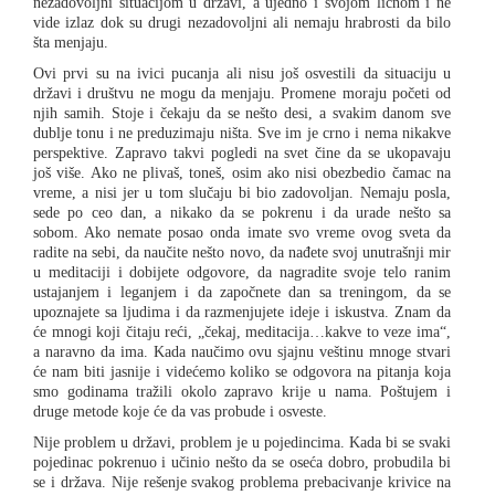
nezadovoljni situacijom u državi, a ujedno i svojom ličnom i ne
vide izlaz dok su drugi nezadovoljni ali nemaju hrabrosti da bilo
šta menjaju.
Ovi prvi su na ivici pucanja ali nisu još osvestili da situaciju u
državi i društvu ne mogu da menjaju. Promene moraju početi od
njih samih. Stoje i čekaju da se nešto desi, a svakim danom sve
dublje tonu i ne preduzimaju ništa. Sve im je crno i nema nikakve
perspektive. Zapravo takvi pogledi na svet čine da se ukopavaju
još više. Ako ne plivaš, toneš, osim ako nisi obezbedio čamac na
vreme, a nisi jer u tom slučaju bi bio zadovoljan. Nemaju posla,
sede po ceo dan, a nikako da se pokrenu i da urade nešto sa
sobom. Ako nemate posao onda imate svo vreme ovog sveta da
radite na sebi, da naučite nešto novo, da nađete svoj unutrašnji mir
u meditaciji i dobijete odgovore, da nagradite svoje telo ranim
ustajanjem i leganjem i da započnete dan sa treningom, da se
upoznajete sa ljudima i da razmenjujete ideje i iskustva. Znam da
će mnogi koji čitaju reći, „čekaj, meditacija…kakve to veze ima“,
a naravno da ima. Kada naučimo ovu sjajnu veštinu mnoge stvari
će nam biti jasnije i videćemo koliko se odgovora na pitanja koja
smo godinama tražili okolo zapravo krije u nama. Poštujem i
druge metode koje će da vas probude i osveste.
Nije problem u državi, problem je u pojedincima. Kada bi se svaki
pojedinac pokrenuo i učinio nešto da se oseća dobro, probudila bi
se i država. Nije rešenje svakog problema prebacivanje krivice na