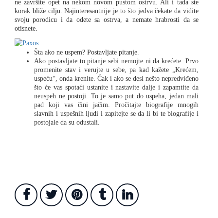
ne završite opet na nekom novom pustom ostrvu. Ali i tada ste
korak bliže cilju. Najinteresantnije je to što jedva čekate da vidite
svoju porodicu i da odete sa ostrva, a nemate hrabrosti da se
otisnete.
Šta ako ne uspem? Postavljate pitanje.
Ako postavljate to pitanje sebi nemojte ni da krećete. Prvo
promenite stav i verujte u sebe, pa kad kažete „Krećem,
uspeću“, onda krenite. Čak i ako se desi nešto nepredviđeno
što će vas spotaći ustanite i nastavite dalje i zapamtite da
neuspeh ne postoji. To je samo put do uspeha, jedan mali
pad koji vas čini jačim. Pročitajte biografije mnogih
slavnih i uspešnih ljudi i zapitejte se da li bi te biografije i
postojale da su odustali.