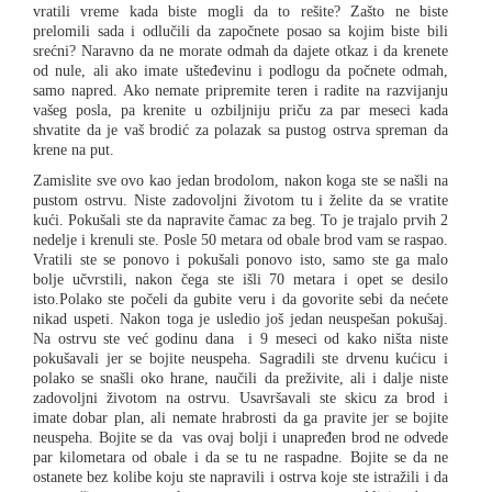
vratili vreme kada biste mogli da to rešite? Zašto ne biste
prelomili sada i odlučili da započnete posao sa kojim biste bili
srećni? Naravno da ne morate odmah da dajete otkaz i da krenete
od nule, ali ako imate ušteđevinu i podlogu da počnete odmah,
samo napred. Ako nemate pripremite teren i radite na razvijanju
vašeg posla, pa krenite u ozbiljniju priču za par meseci kada
shvatite da je vaš brodić za polazak sa pustog ostrva spreman da
krene na put.
Zamislite sve ovo kao jedan brodolom, nakon koga ste se našli na
pustom ostrvu. Niste zadovoljni životom tu i želite da se vratite
kući. Pokušali ste da napravite čamac za beg. To je trajalo prvih 2
nedelje i krenuli ste. Posle 50 metara od obale brod vam se raspao.
Vratili ste se ponovo i pokušali ponovo isto, samo ste ga malo
bolje učvrstili, nakon čega ste išli 70 metara i opet se desilo
isto.Polako ste počeli da gubite veru i da govorite sebi da nećete
nikad uspeti. Nakon toga je usledio još jedan neuspešan pokušaj.
Na ostrvu ste već godinu dana i 9 meseci od kako ništa niste
pokušavali jer se bojite neuspeha. Sagradili ste drvenu kućicu i
polako se snašli oko hrane, naučili da preživite, ali i dalje niste
zadovoljni životom na ostrvu. Usavršavali ste skicu za brod i
imate dobar plan, ali nemate hrabrosti da ga pravite jer se bojite
neuspeha. Bojite se da vas ovaj bolji i unapređen brod ne odvede
par kilometara od obale i da se tu ne raspadne. Bojite se da ne
ostanete bez kolibe koju ste napravili i ostrva koje ste istražili i da