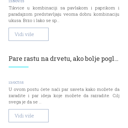
13/NOV/15
Tikvice u kombinaciji sa pavlakom i paprikom i
paradajzom predstavljaju veoma dobru kombinaciju
ukusa. Brzo i lako se sp...
Vidi više
Pare rastu na drvetu, ako bolje pogledaš
13/OCT/15
U ovom postu ćete naći par saveta kako možete da
zaradite i par ideja koje možete da razradite. Cilj
svega je da se ...
Vidi više