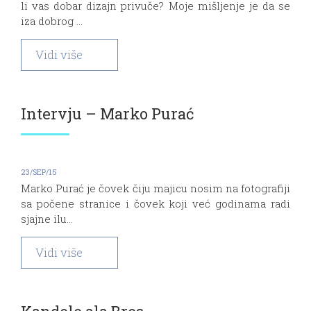
li vas dobar dizajn privuče? Moje mišljenje je da se
iza dobrog ...
Vidi više
Intervju – Marko Purać
23/SEP/15
Marko Purać je čovek čiju majicu nosim na fotografiji
sa počene stranice i čovek koji već godinama radi
sjajne ilu...
Vidi više