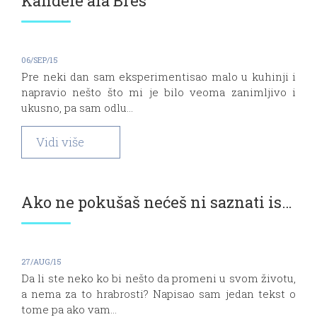
Kandele ala Bres
06/SEP/15
Pre neki dan sam eksperimentisao malo u kuhinji i
napravio nešto što mi je bilo veoma zanimljivo i
ukusno, pa sam odlu...
Vidi više
Ako ne pokušaš nećeš ni saznati ishod
27/AUG/15
Da li ste neko ko bi nešto da promeni u svom životu,
a nema za to hrabrosti? Napisao sam jedan tekst o
tome pa ako vam...