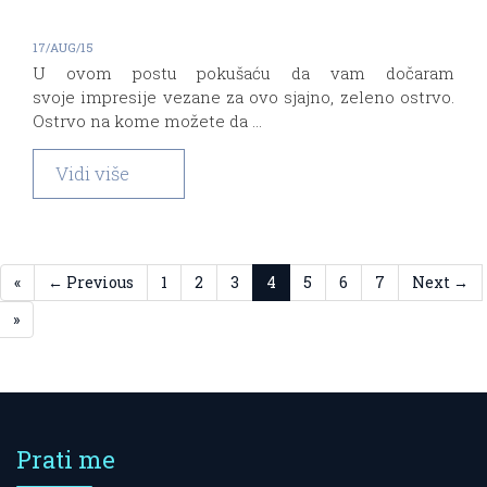
17/AUG/15
U ovom postu pokušaću da vam dočaram
svoje impresije vezane za ovo sjajno, zeleno ostrvo.
Ostrvo na kome možete da ...
Vidi više
«
← Previous
1
2
3
4
5
6
7
Next →
»
Prati me