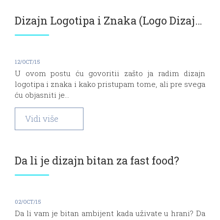
Dizajn Logotipa i Znaka (Logo Dizajn)
12/OCT/15
U ovom postu ću govoritii zašto ja radim dizajn
logotipa i znaka i kako pristupam tome, ali pre svega
ću objasniti je...
Vidi više
Da li je dizajn bitan za fast food?
02/OCT/15
Da li vam je bitan ambijent kada uživate u hrani? Da