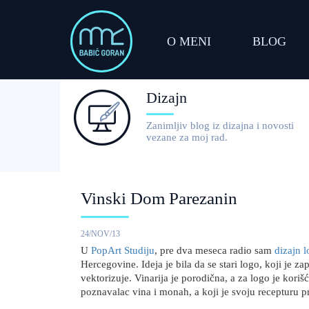
O MENI
BLOG
Dizajn
Zanimljiv blog iz dizajna i novosti
vezane za moj rad.
Vinski Dom Parezanin
24/NOV/13
U
PopArt Studiju
, pre dva meseca radio sam
dizajn 
Hercegovine. Ideja je bila da se stari logo, koji je za
vektorizuje. Vinarija je porodična, a za logo je koriš
poznavalac vina i monah, a koji je svoju recepturu 