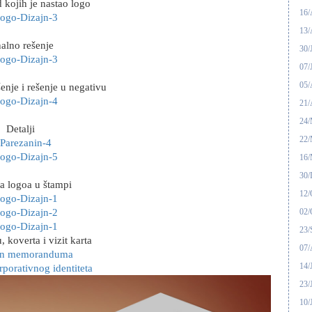
 kojih je nastao logo
16
13
nalno rešenje
30/
07/
05/
enje i rešenje u negativu
21/
24
Detalji
22
16
30/
a logoa u štampi
12/
02/
23/
koverta i vizit karta
07
14/
23/
10/