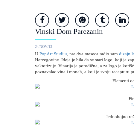
Vinski Dom Parezanin
24/NOV/13
U
PopArt Studiju
, pre dva meseca radio sam
dizajn 
Hercegovine. Ideja je bila da se stari logo, koji je za
vektorizuje. Vinarija je porodična, a za logo je koriš
poznavalac vina i monah, a koji je svoju recepturu 
Elementi od
Fi
Jednobojno reš