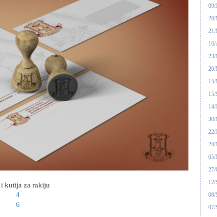
09/
28
21
16/
23
20
15
15/
14/
30
22/
24
05
27/
12/
 i kutija za rakiju
08/
07/