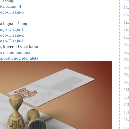
15
Detalji
14
13
12
a logoa u štampi
11
10
09
koverta i vizit karta
08
07
06
05
04
27
23
19
13
28/
23/