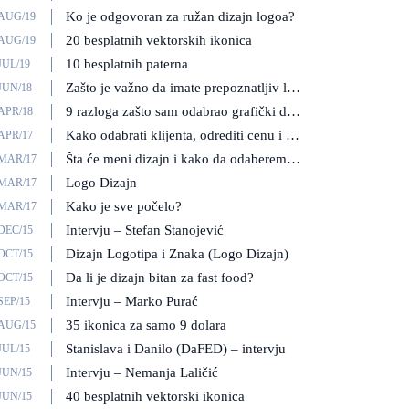
Ko je odgovoran za ružan dizajn logoa?
/AUG/19
20 besplatnih vektorskih ikonica
/AUG/19
10 besplatnih paterna
JUL/19
Zašto je važno da imate prepoznatljiv logo/znak?
JUN/18
9 razloga zašto sam odabrao grafički dizajn kao svoju profesiju
APR/18
Kako odabrati klijenta, odrediti cenu i osigurati naplatu?
APR/17
Šta će meni dizajn i kako da odaberem dizajnera?
/MAR/17
Logo Dizajn
/MAR/17
Kako je sve počelo?
/MAR/17
Intervju – Stefan Stanojević
DEC/15
Dizajn Logotipa i Znaka (Logo Dizajn)
OCT/15
Da li je dizajn bitan za fast food?
OCT/15
Intervju – Marko Purać
SEP/15
35 ikonica za samo 9 dolara
/AUG/15
Stanislava i Danilo (DaFED) – intervju
JUL/15
Intervju – Nemanja Laličić
JUN/15
40 besplatnih vektorski ikonica
JUN/15