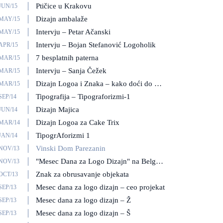
Ptičice u Krakovu
JUN/15
Dizajn ambalaže
/MAY/15
Intervju – Petar Ačanski
/MAY/15
Intervju – Bojan Stefanović Logoholik
APR/15
7 besplatnih paterna
/MAR/15
Intervju – Sanja Čežek
/MAR/15
Dizajn Logoa i Znaka – kako doći do najboljeg rešenja
/MAR/15
Tipografija – Tipograforizmi-1
SEP/14
Dizajn Majica
JUN/14
Dizajn Logoa za Cake Trix
/MAR/14
TipogrAforizmi 1
JAN/14
Vinski Dom Parezanin
/NOV/13
"Mesec Dana za Logo Dizajn" na Belgrade Behance Reviews 2013
/NOV/13
Znak za obrusavanje objekata
OCT/13
Mesec dana za logo dizajn – ceo projekat
SEP/13
Mesec dana za logo dizajn – Ž
SEP/13
Mesec dana za logo dizajn – Š
SEP/13