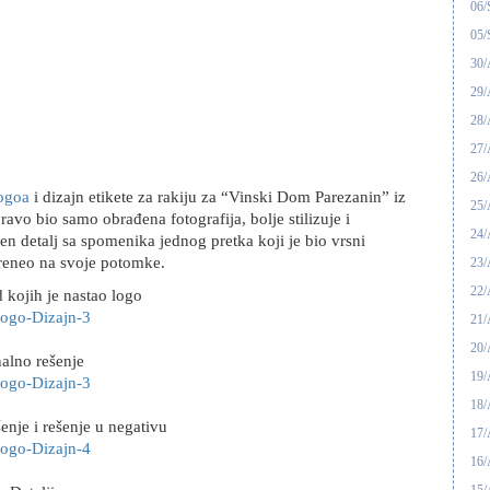
06/
05/
30
29
28
27
26
logoa
i dizajn etikete za rakiju za “Vinski Dom Parezanin” iz
25
pravo bio samo obrađena fotografija, bolje stilizuje i
24
ćen detalj sa spomenika jednog pretka koji je bio vrsni
preneo na svoje potomke.
23
22
 kojih je nastao logo
21
20
nalno rešenje
19
18
enje i rešenje u negativu
17
16