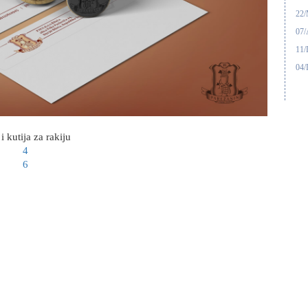
22
07/
11/
04/
 i kutija za rakiju