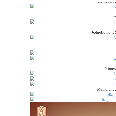
Elementi od
Fi
Jednobojno reš
Primen
Memorandu, 