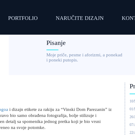
PORTFOLIO
NARUČITE DIZAJN
KON
Pisanje
Moje priče, pesme i aforizmi, a ponekad
i poneki putopis.
P
10
logoa
i dizajn etikete za rakiju za “Vinski Dom Parezanin” iz
01
pravo bio samo obrađena fotografija, bolje stilizuje i
26/
ćen detalj sa spomenika jednog pretka koji je bio vrsni
07/
preneo na svoje potomke.
22